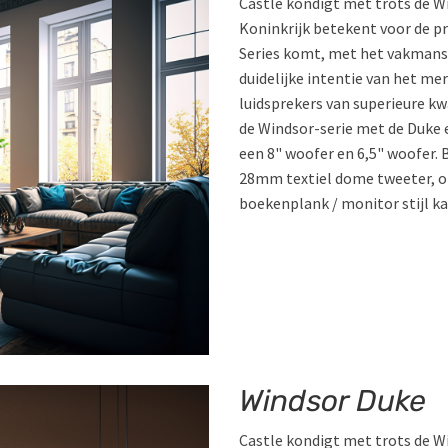
Castle kondigt met trots de Wi
Koninkrijk betekent voor de pr
Series komt, met het vakmansc
duidelijke intentie van het m
luidsprekers van superieure kw
de Windsor-serie met de Duke e
een 8" woofer en 6,5" woofer. 
28mm textiel dome tweeter, om
boekenplank / monitor stijl ka
Windsor Duke
Castle kondigt met trots de Wi