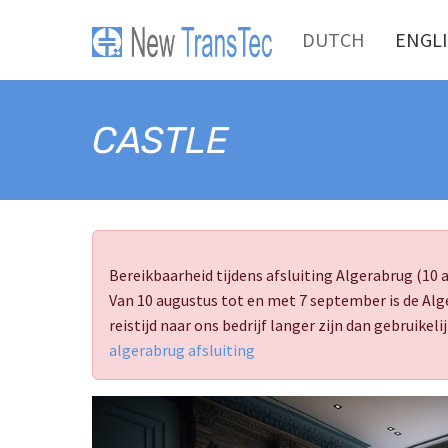
Skip to main content
DUTCH
ENGL
Toggle menu
CASTLE
Bereikbaarheid tijdens afsluiting Algerabrug (10
Van 10 augustus tot en met 7 september is de Al
reistijd naar ons bedrijf langer zijn dan gebruikel
algerabrug afsluiting