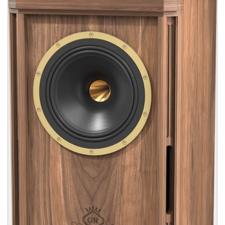
TURNBERRY
De TANNOY TURNBERRY is een 2-weg vloer staande luidspreker voor
middelgrote ruimtes. De luidspreker is uitgevoerd met de
toonaangevende Dual Concentric driver technologie en biedt
toonaangevende coherentie en puntbronbeeldvorming. De 10"zeer
efficiënte driver met een gevoeligheid van 93 dB/Watt en een
piekvermogen van 400 Watt zorgen voor een adembenemende
dynamiek en realisme.