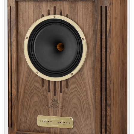
KENSINGTON
TANNOY KENSINGTON behoort tot de PRESTIGE familie lijn. Deze
unieke 2-weg vloerstaande luidspreker voor grote ruimtes met Dual
Concentric drivertechnologie biedt toonaangevende coherentie en
puntbron en beeldvorming. De 10" zeer efficiënte driver met een
gevoeligheid van 93 dB/Watt en een piekvermogen van 500 Watt