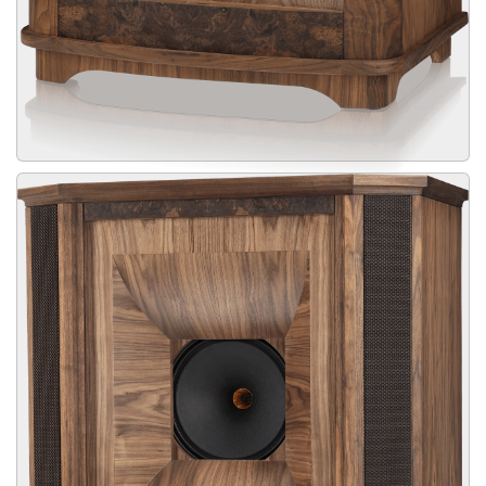
zorgen voor een adembenemende dynamiek en realisme. Het
gepatenteerde PepperPot WaveGuide aangedreven door Tannoy
Alnico magneetsysteem maakt het luisterplezier fabelachtig.
CANTERBURY
De nieuwste 15"Gold Reference driver is TANNOY'S meest krachtige
luidspreker tot nu toe, met een piekvermogen van 600 Watt en een
efficiënte van meer 96 dB. De handgemaakte 235 liter CANTERBURY
GR kast die mede zorgt voor de wereldberoemde en unieke TANNOY
sound. Bovendien is de legendarische 15" Dual uitgebreid en
geüpgraded voor de Gold Reference-serie, waarbij veel van de
verbeteringen het zogenoemde 'trickle-down'-technologie afgeleid
zijn van TANNOY's vlaggenschip Kingdom Royal-ontwikkelingsproject.