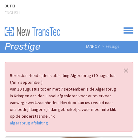
Overslaan en naar de inhoud gaan
DUTCH
ENGLISH
Toggle
Prestige
TANNOY
Prestige
Bereikbaarheid tijdens afsluiting Algerabrug (10 augustus
t/m 7 september)
Van 10 augustus tot en met 7 september is de Algerabrug
in Krimpen aan den IJssel afgesloten voor autoverkeer
vanwege werkzaamheden. Hierdoor kan uw reistijd naar
ons bedrijf langer zijn dan gebruikelijk. voor meer info klik
op de onderstaande link
algerabrug afsluiting