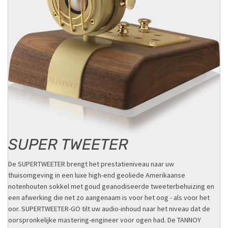
vloerstaande hoorn luidspreker voor grote ruimtes. De Dual
Concentric drivertechnologie biedt een toonaangevende coherentie
en puntbronbeeldvorming. De 15" zeer efficiënte driver met een
gevoeligheid van 99 dB/Watt en een piekvermogen van 700 Watt
zorgen voor een adembenemende dynamiek en realisme
SUPER TWEETER
De SUPERTWEETER brengt het prestatieniveau naar uw
thuisomgeving in een luxe high-end geoliede Amerikaanse
notenhouten sokkel met goud geanodiseerde tweeterbehuizing en
een afwerking die net zo aangenaam is voor het oog - als voor het
oor. SUPERTWEETER-GO tilt uw audio-inhoud naar het niveau dat de
oorspronkelijke mastering-engineer voor ogen had. De TANNOY