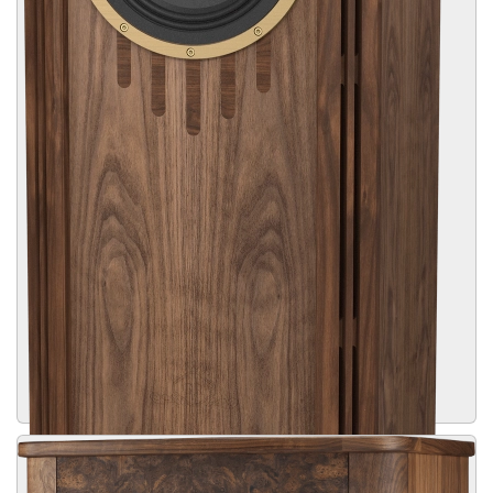
Een nieuwe legende is geboren.
Meer dan alleen een eerbetoon aan de legendarische STIRLING III LZ
die voor het eerst werd uitgebracht in 1967, biedt het een brede
frequentierespons en diepe basuitbreiding voor een natuurlijke
beeldvorming. Jaren van akoestische uitmuntendheid hebben tot dit
moment geleid; Je hoort elke detail, ademhaling en beat met een
nieuw niveau van helderheid en diepte.