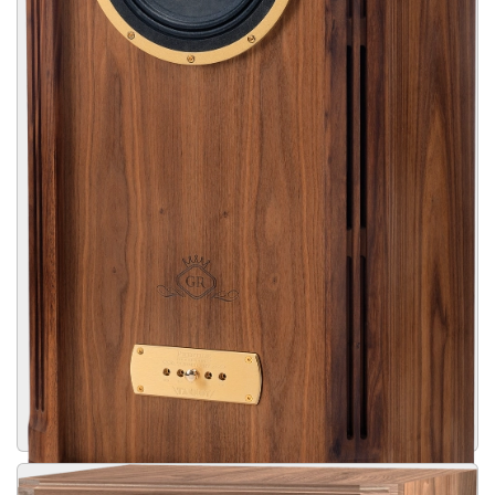
Dual Concentric HiFi Luidspreker, we brengen het prestatieniveau
naar uw thuisomgeving in een luxe high-end geoliede
walnootafwerking die net zo aangenaam is voor het oog als voor het
oor. AUTOGRAPH MINI-OW tilt uw audio-inhoud naar het niveau dat de
oorspronkelijke mastering-ingenieur voor ogen had.